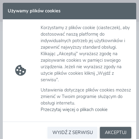
Zaloguj się
Używamy plików cookies
Korzystamy z plików cookie (ciasteczek), aby
Deklaracja dostępności
dostosować naszą platformę do
indywidualnych potrzeb jej użytkowników i
zapewnić najwyższy standard obsługi.
GK eB2B zobowiązuje się zapewnić dostępność
Klikając „Akceptuj” wyrażasz zgodę na
witryny internetowej
https://platforma.eb2b.com.pl
i
zapisywanie cookies w pamięci swojego
wszystkich innych subdomen budowanych na
urządzenia. Jeżeli nie wyrażasz zgody na
indywidualne potrzeby Klientów GK eB2B zgodnie z
użycie plików cookies kliknij „Wyjdź z
ustawą z dnia 4 kwietnia 2019 r. o dostępności
serwisu”.
cyfrowej stron internetowych i aplikacji mobilnych
Ustawienia dotyczące plików cookies możesz
podmiotów publicznych. Oświadczenie w sprawie
zmienić w Twoim programie służącym do
dostępności ma zastosowanie do witryny
obsługi internetu.
https://platforma.eb2b.com.pl
Przeczytaj więcej o plikach cookie
Data publikacji strony internetowej: 13.05.2013 r.
Data ostatniej istotnej aktualizacji: 28.11.2022 r.
Witryna internetowa jest zgodna z ustawą z dnia 4
WYJDŹ Z SERWISU
AKCEPTUJ
kwietnia 2019 r. o dostępności cyfrowej stron